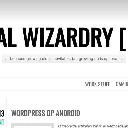
AL WIZARDRY 
… because growing old is inevitable, but growing up is optional …
WORK STUFF
GAMIN
WORDPRESS OP ANDROID
13
NT
Uitgebreide artikelen zal ik er vermoedelijk