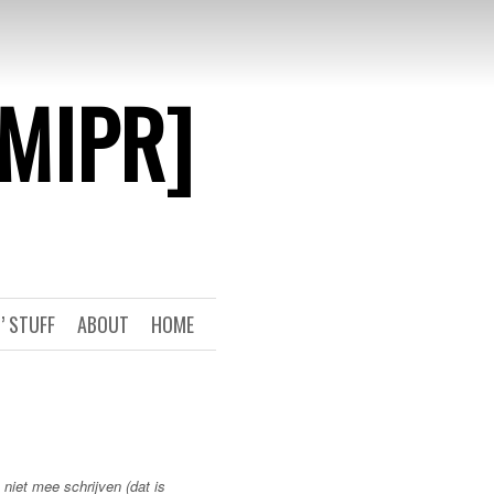
[MIPR]
’ STUFF
ABOUT
HOME
 niet mee schrijven (dat is