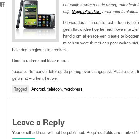
UFF
natuurlijk sowieso al de vraag) maar leuk
mijn
blogje bijwerken
vanaf mijn inmiddels
Dit was dus mijn eerste test – toen ik he
geen flauw idee hoe het eruit kwam te zien
handig om af en toe een plaatje te bloggen.
mischien weet ik met een paar weken niet
hele dag blogjes in te spreken…
Daar is u dan mooi klaar mee…
*update: Het bericht later op de pc nog even aangepast. Plaatje erbij, 
geformat – u kent het wel
Tagged
Android
,
telefoon
,
wordpress
Leave a Reply
Your email address will not be published.
Required fields are marked
*