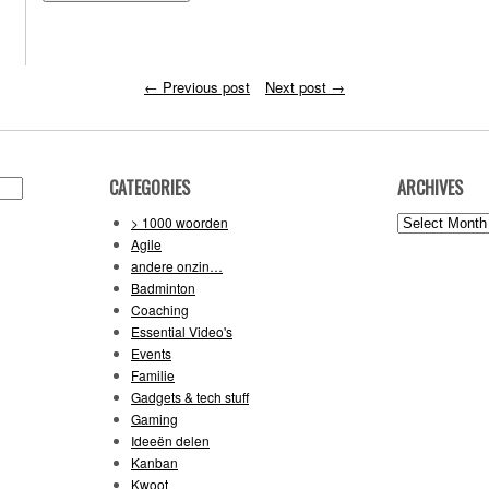
←
Previous post
Next post
→
CATEGORIES
ARCHIVES
Archives
> 1000 woorden
Agile
andere onzin…
Badminton
Coaching
Essential Video's
Events
Familie
Gadgets & tech stuff
Gaming
Ideeën delen
Kanban
Kwoot