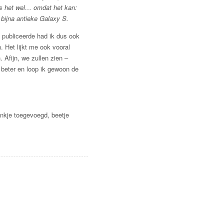
 is het wel… omdat het kan:
 bijna antieke Galaxy S.
m publiceerde had ik dus ook
. Het lijkt me ook vooral
 Afijn, we zullen zien –
 beter en loop ik gewoon de
linkje toegevoegd, beetje