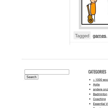
Tagged
games
CATEGORIES
Search
for:
> 1000 wo
Agile
andere on
Badminton
Coaching
Essential V