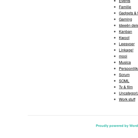
Events
Familie
Gadgets & t
Gaming
Ideeën del
Kanban
Kwoot
Leesvoer
Linkage!
mooi
Musica
Persoonlijk
Scrum
SOML
Tv & film
Uncategori
Work stuff
Proudly powered by Word