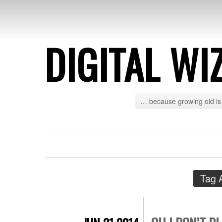
DIGITAL WI
… because growing old is 
Tag 