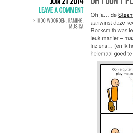
OH I DON’T P
JUN 21 2014
LEAVE A COMMENT
Oh ja… de
Stea
> 1000 WOORDEN
,
GAMING
,
aanwinst deze kee
MUSICA
Rocksmith was leu
leuk manier – maa
inziens… (en ik h
helemaal goed te