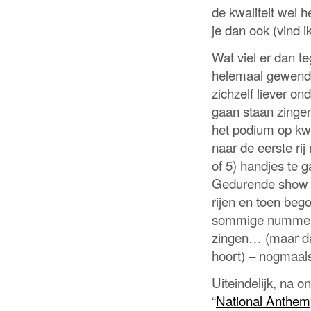
de kwaliteit wel 
je dan ook (vind i
Wat viel er dan t
helemaal gewend w
zichzelf liever o
gaan staan zinge
het podium op kwa
naar de eerste ri
of 5) handjes te 
Gedurende show h
rijen en toen bego
sommige nummers 
zingen… (maar dat
hoort) – nogmaals
Uiteindelijk, na
“
National Anthem