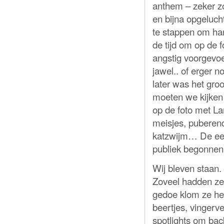
anthem – zeker z
en bijna opgeluc
te stappen om han
de tijd om op de
angstig voorgevoe
jawel.. of erger 
later was het groo
moeten we kijken
op de foto met La
meisjes, puberen
katzwijm… De eer
publiek begonnen 
Wij bleven staan. 
Zoveel hadden ze
gedoe klom ze he
beertjes, vingerve
spotlights om bac