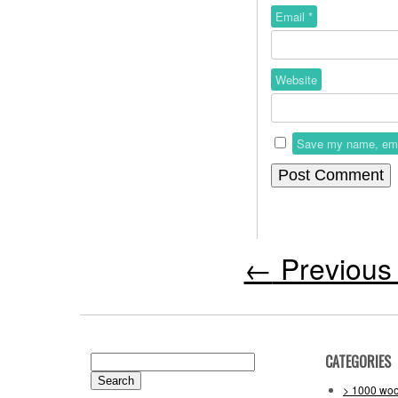
Email
*
Website
Save my name, email
←
Previous 
CATEGORIES
Search
for:
> 1000 wo