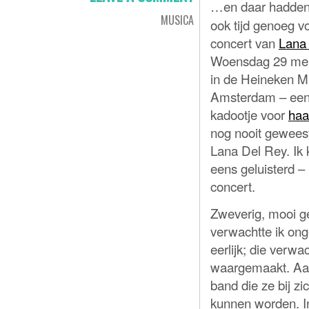
…en daar hadden 
MUSICA
ook tijd genoeg vo
concert van
Lana
Woensdag 29 mei
in de Heineken Mu
Amsterdam – een
kadootje voor
haa
nog nooit geweest
Lana Del Rey. Ik k
eens geluisterd –
concert.
Zweverig, mooi g
verwachtte ik ong
eerlijk; die verw
waargemaakt. Aan
band die ze bij zi
kunnen worden. In