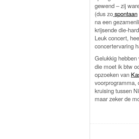
gewend – zij war
(dus zo
spontaan
na een gezamenlij
krijsende die-hard
Leuk concert, hee
concertervaring 
Gelukkig hebben
die moet ik btw 
opzoeken van
Ka
voorprogramma, d
kruising tussen N
maar zeker de mo