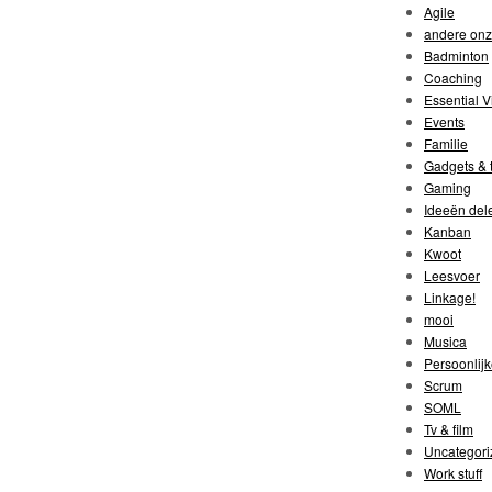
Agile
andere on
Badminton
Coaching
Essential V
Events
Familie
Gadgets & t
Gaming
Ideeën del
Kanban
Kwoot
Leesvoer
Linkage!
mooi
Musica
Persoonlijk
Scrum
SOML
Tv & film
Uncategori
Work stuff