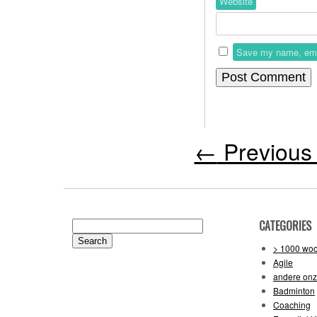
Website
Save my name, email
←
Previous 
CATEGORIES
Search
for:
> 1000 wo
Agile
andere on
Badminton
Coaching