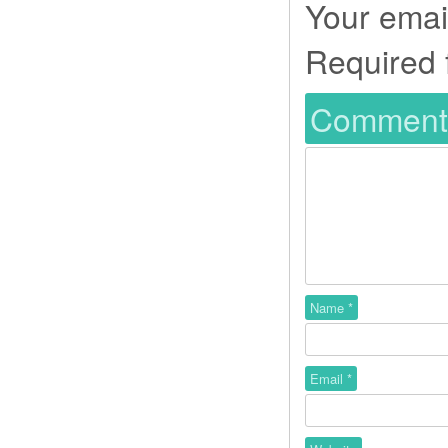
Your email
Required 
Commen
Name
*
Email
*