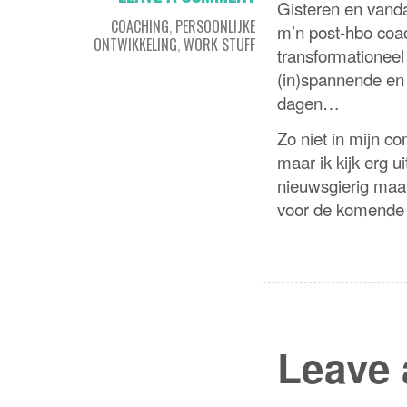
Gisteren en vand
COACHING
,
PERSOONLIJKE
m’n post-hbo coa
ONTWIKKELING
,
WORK STUFF
transformationee
(in)spannende en
dagen…
Zo niet in mijn co
maar ik kijk erg u
nieuwsgierig maa
voor de komende 
Leave 