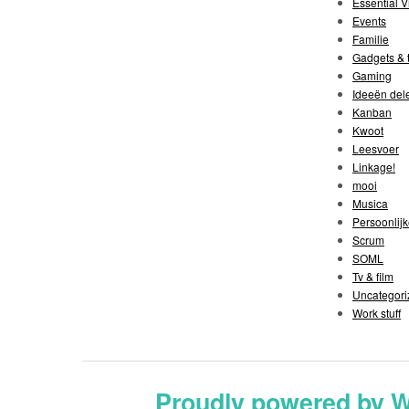
Essential V
Events
Familie
Gadgets & t
Gaming
Ideeën del
Kanban
Kwoot
Leesvoer
Linkage!
mooi
Musica
Persoonlijk
Scrum
SOML
Tv & film
Uncategori
Work stuff
Proudly powered by 