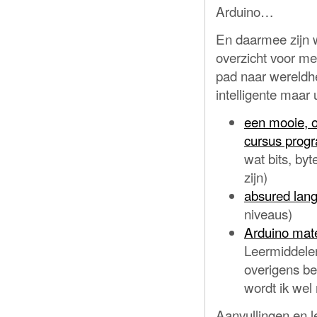
Arduino…
En daarmee zijn w
overzicht voor me
pad naar wereldh
intelligente maar
een mooie, o
cursus prog
wat bits, byt
zijn)
absured lange
niveaus)
Arduino mate
Leermiddelen
overigens beh
wordt ik wel
Aanvullingen en le