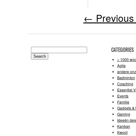
←
Previous 
CATEGORIES
Search
for:
> 1000 wo
Agile
andere on
Badminton
Coaching
Essential V
Events
Familie
Gadgets & t
Gaming
Ideeën del
Kanban
Kwoot