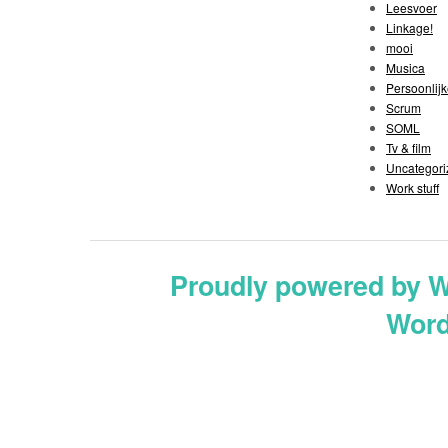
Leesvoer
Linkage!
mooi
Musica
Persoonlijk
Scrum
SOML
Tv & film
Uncategori
Work stuff
Proudly powered by 
Word