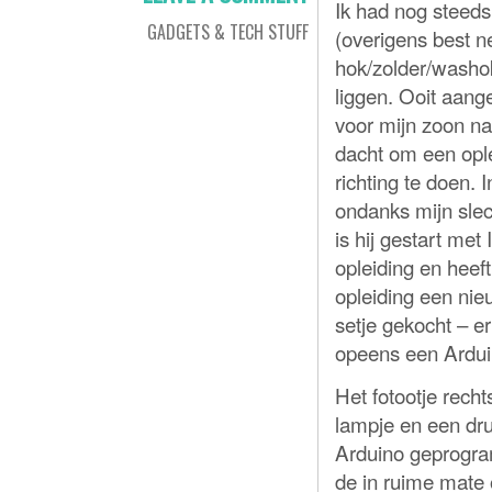
Ik had nog steeds
GADGETS & TECH STUFF
(overigens best n
hok/zolder/washo
liggen. Ooit aang
voor mijn zoon na
dacht om een ople
richting te doen. 
ondanks mijn slec
is hij gestart met
opleiding en heeft 
opleiding een ni
setje gekocht – er
opeens een Ardui
Het fotootje recht
lampje en een dr
Arduino geprogra
de in ruime mate 