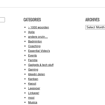
CATEGORIES
ARCHIVES
Archives
> 1000 woorden
Agile
andere onzin…
Badminton
Coaching
Essential Video's
Events
Familie
Gadgets & tech stuff
Gaming
Ideeën delen
Kanban
Kwoot
Leesvoer
Linkage!
mooi
Musica