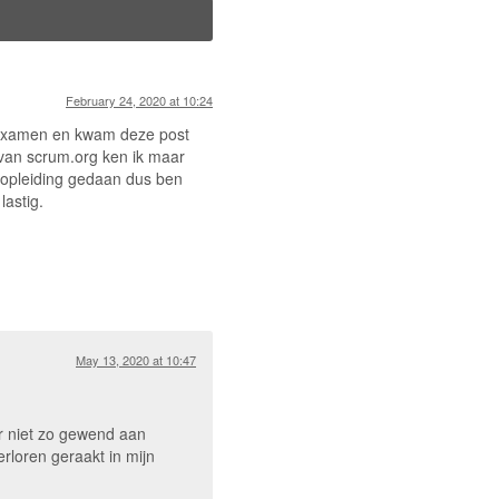
February 24, 2020 at 10:24
 examen en kwam deze post
van scrum.org ken ik maar
e opleiding gedaan dus ben
lastig.
May 13, 2020 at 10:47
aar niet zo gewend aan
verloren geraakt in mijn